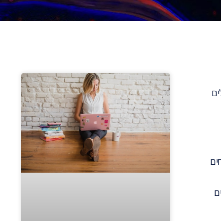
ים
ים
ם