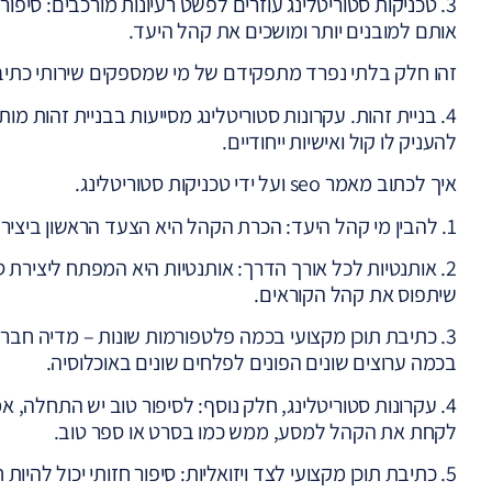
3. טכניקות סטוריטלינג עוזרים לפשט רעיונות מורכבים: סיפו
אותם למובנים יותר ומושכים את קהל היעד.
זהו חלק בלתי נפרד מתפקידם של מי שמספקים שירותי כתיבת
4. בניית זהות. עקרונות סטוריטלינג מסייעות בבניית זהות מות
להעניק לו קול ואישיות ייחודיים.
איך לכתוב מאמר seo ועל ידי טכניקות סטוריטלינג.
1. להבין מי קהל היעד: הכרת הקהל היא הצעד הראשון ביצירת סיפור בעזרת טכניקות סטוריטלינג.
2. אותנטיות לכל אורך הדרך: אותנטיות היא המפתח ליצירת ס
שיתפוס את קהל הקוראים.
3. כתיבת תוכן מקצועי בכמה פלטפורמות שונות – מדיה חברת
בכמה ערוצים שונים הפונים לפלחים שונים באוכלוסיה.
4. עקרונות סטוריטלינג, חלק נוסף: לסיפור טוב יש התחלה, א
לקחת את הקהל למסע, ממש כמו בסרט או ספר טוב.
5. כתיבת תוכן מקצועי לצד ויזואליות: סיפור חזותי יכול להיות חזק ביותר. תמונות וסרטונים יכולים להשלים ולשפר את הסטוריטלינג.