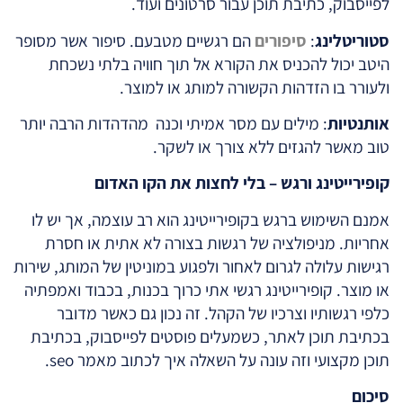
לפייסבוק, כתיבת תוכן עבור סרטונים ועוד.
סטוריטלינג
:
סיפורים
הם רגשיים מטבעם. סיפור אשר מסופר
היטב יכול להכניס את הקורא אל תוך חוויה בלתי נשכחת
ולעורר בו הזדהות הקשורה למותג או למוצר.
אותנטיות
: מילים עם מסר אמיתי וכנה מהדהדות הרבה יותר
טוב מאשר להגזים ללא צורך או לשקר.
קופירייטינג ורגש – בלי לחצות את הקו האדום
אמנם השימוש ברגש בקופירייטינג הוא רב עוצמה, אך יש לו
אחריות. מניפולציה של רגשות בצורה לא אתית או חסרת
רגישות עלולה לגרום לאחור ולפגוע במוניטין של המותג, שירות
או מוצר. קופירייטינג רגשי אתי כרוך בכנות, בכבוד ואמפתיה
כלפי רגשותיו וצרכיו של הקהל. זה נכון גם כאשר מדובר
בכתיבת תוכן לאתר, כשמעלים פוסטים לפייסבוק, בכתיבת
תוכן מקצועי וזה עונה על השאלה איך לכתוב מאמר seo.
סיכום